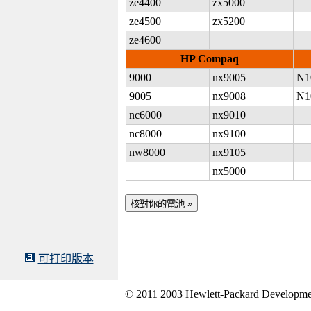
ze4400
zx5000
ze4500
zx5200
ze4600
HP Compaq
9000
nx9005
N1
9005
nx9008
N1
nc6000
nx9010
n
c8000
nx9100
nw8000
nx9105
nx5000
可打印版本
© 2011 2003 Hewlett-Packard Developme