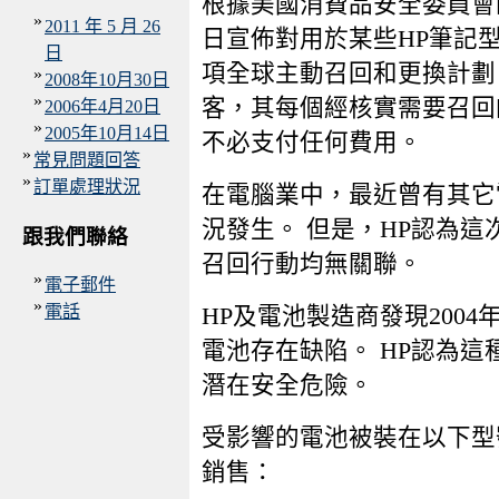
根據美國消費品安全委員會的要
»
2011 年 5 月 26
日宣佈對用於某些HP筆記型
日
項全球主動召回和更換計劃
»
2008年10月30日
»
客，其每個經核實需要召回
2006年4月20日
»
2005年10月14日
不必支付任何費用。
»
常見問題回答
»
訂單處理狀況
在電腦業中，最近曾有其它
況發生。 但是，HP認為
跟我們聯絡
召回行動均無關聯。
»
電子郵件
»
電話
HP及電池製造商發現2004年
電池存在缺陷。 HP認為
潛在安全危險。
受影響的電池被裝在以下型
銷售：