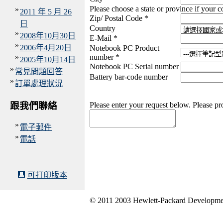
Please choose a state or province if your 
»
2011 年 5 月 26
Zip/ Postal Code *
日
Country
»
2008年10月30日
E-Mail *
»
2006年4月20日
Notebook PC Product
»
number *
2005年10月14日
Notebook PC Serial number
»
常見問題回答
Battery bar-code number
»
訂單處理狀況
跟我們聯絡
Please enter your request below. Please pr
»
電子郵件
»
電話
可打印版本
© 2011 2003 Hewlett-Packard Developme