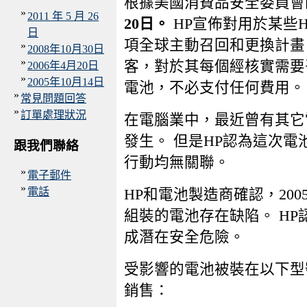
根據美國消費品安全委員
»
2011 年 5 月 26
20日。
HP宣佈對用於某些
日
項全球主動召回和更換計畫
»
2008年10月30日
»
客，對於其每個經核實需要
2006年4月20日
»
2005年10月14日
電池，不必支付任何費用。
»
常見問題回答
»
訂單處理狀況
在電腦業中，最近曾有其它
發生。 但是HP認為這次
跟我們聯絡
行動均無關聯。
»
電子郵件
»
電話
HP和電池製造商確認，2005
組裝的電池存在缺陷。 H
成潛在安全危險。
受影響的電池被裝在以下型
銷售：