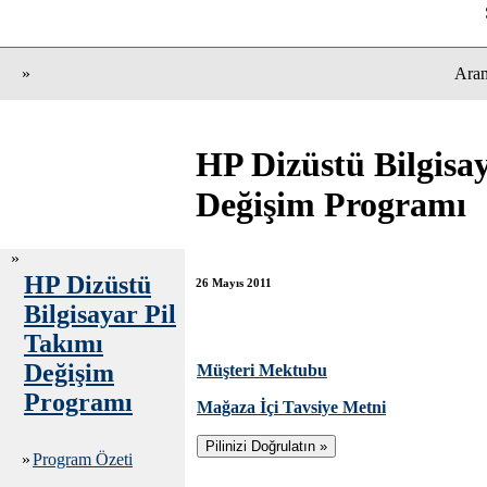
»
Ara
HP Dizüstü Bilgisay
Değişim Programı
»
HP Dizüstü
26 Mayıs 2011
Bilgisayar Pil
Takımı
Değişim
Müşteri Mektubu
Programı
Mağaza İçi Tavsiye Metni
»
Program Özeti