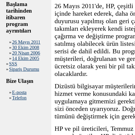
Başlama
26 Mayıs 2011'de, HP, çeşitli 
tarihinden
içinde hareket ederek, daha 
itibaren
duyurusu yapılmış olan geri ç
program
takımları ekleyerek kendi iste
ayrıntıları
çağırma ve değiştirme programı
»
26 Mayıs 2011
satılmış olabilecek ürün listes
»
30 Ekim 2008
serisi de dahil edildi. Bu pr
»
20 Nisan 2006
müşterileri, doğrulanan ve geri
»
14 Ekim 2005
»
SSS
ücretsiz olarak yeni bir pil t
»
Sipariş Durumu
olacaklardır.
Bize Ulaşın
Dizüstü bilgisayar müşteriler
»
E-posta
hizmet verme konusundaki kara
»
Telefon
uygulamaya gitmemizi gerekti
sizi önceden uyarıyoruz. Doğr
tümünü değiştirmek için gerekl
HP ve pil üreticileri, Temmuz