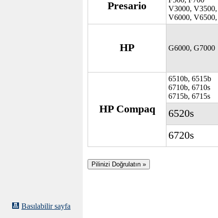
Presario
V3000, V3500,
V6000, V6500,
HP
G6000, G7000
6510b, 6515b
6710b, 6710s
6715b, 6715s
HP Compaq
6520s
6720s
Basılabilir sayfa