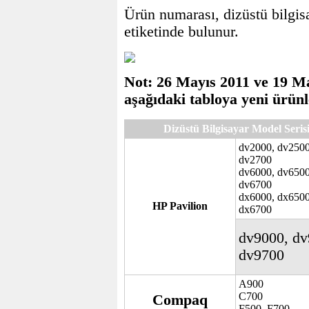
Ürün numarası, dizüstü bilgisa
etiketinde bulunur.
Not: 26 Mayıs 2011 ve 19 Ma
aşağıdaki tabloya yeni ürünl
Dizüstü Bilgisayar Model Seris
dv2000, dv2500
dv2700
dv6000, dv6500
dv6700
dx6000, dx6500
HP Pavilion
dx6700
dv9000, dv
dv9700
A900
C700
Compaq
F500, F700