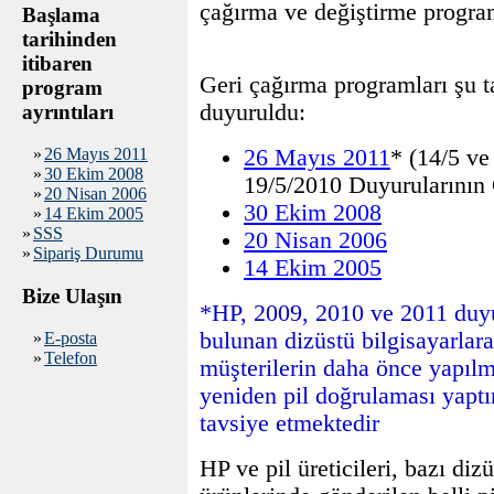
çağırma ve değiştirme progra
Başlama
tarihinden
itibaren
Geri çağırma programları şu t
program
duyuruldu:
ayrıntıları
»
26 Mayıs 2011
26 Mayıs 2011
* (14/5 ve
»
30 Ekim 2008
19/5/2010 Duyurularının 
»
20 Nisan 2006
30 Ekim 2008
»
14 Ekim 2005
»
SSS
20 Nisan 2006
»
Sipariş Durumu
14 Ekim 2005
Bize Ulaşın
*HP, 2009, 2010 ve 2011 duyu
bulunan dizüstü bilgisayarlara
»
E-posta
»
Telefon
müşterilerin daha önce yapılmı
yeniden pil doğrulaması yaptı
tavsiye etmektedir
HP ve pil üreticileri, bazı diz