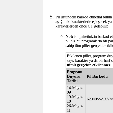
Pil üstündeki barkod etiketini bulun
aşağıdaki karakterlerle eşleşecek y
karakterlerden önce CT gelebilir:
Not:
Pil paketinizin barkod et
piliniz bu programların bir pa
sahip tüm piller gerçekte etki
Etkilenen piller, program duy
sayı, karakter ya da bir harf o
tümü gerçekte etkilenmez
.
Program
Duyuru
Pil Barkodu
Tarihi
14-Mayıs-
09
19-Mayıs-
62940^^AXV^
10
26-Mayıs-
11