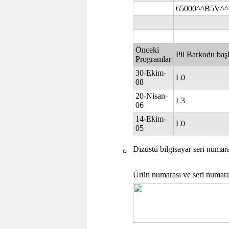
65000^^B5V^^
Önceki
Pil Barkodu başl
Programlar
30-Ekim-
L0
08
20-Nisan-
L3
06
14-Ekim-
L0
05
Dizüstü bilgisayar seri numar
Ürün numarası ve seri numarası 