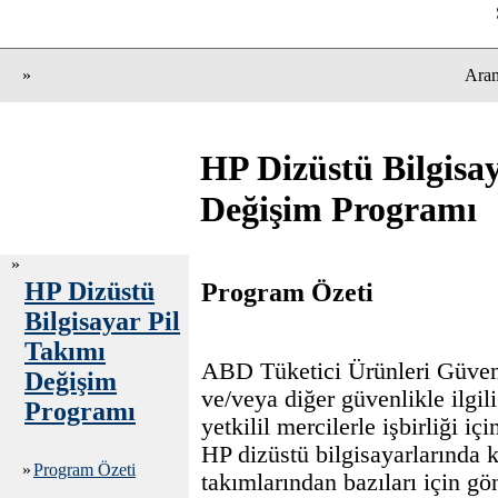
»
Ara
HP Dizüstü Bilgisay
Değişim Programı
»
HP Dizüstü
Program Özeti
Bilgisayar Pil
Takımı
ABD Tüketici Ürünleri Güve
Değişim
ve/veya diğer güvenlikle ilgil
Programı
yetkilil mercilerle işbirliği içi
HP dizüstü bilgisayarlarında k
»
Program Özeti
takımlarından bazıları için gö