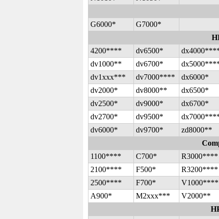
G6000*
G7000*
HP
4200****
dv6500*
dx4000***
dv1000**
dv6700*
dx5000***
dv1xxx***
dv7000****
dx6000*
dv2000*
dv8000**
dx6500*
dv2500*
dv9000*
dx6700*
dv2700*
dv9500*
dx7000***
dv6000*
dv9700*
zd8000**
Comp
1100****
C700*
R3000****
2100****
F500*
R3200****
2500****
F700*
V1000****
A900*
M2xxx***
V2000**
H