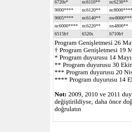
6720s*
nc6110**
nc6230**
9000****
nc6120**
nc8000***
9005****
nc6140**
nw8000***
nc6000****
nc6220**
nx4800**
6515b†
6520s
6710b†
Program Genişletmesi 26 Ma
† Program Genişletmesi 19 
* Program duyurusu 14 Mayı
** Program duyurusu 30 Eki
*** Program duyurusu 20 Ni
**** Program duyurusu 14 
Not:
2009, 2010 ve 2011 duyuru
değiştirildiyse, daha önce doğ
doğrulatın