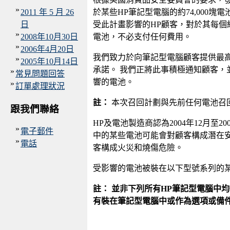
»
2011 年 5 月 26
於某些HP筆記型電腦的約74,000
日
受此計畫影響的HP顧客，對於其每個
»
2008年10月30日
電池，不必支付任何費用。
»
2006年4月20日
我們致力於向筆記型電腦顧客提供最
»
2005年10月14日
承諾。 我們正將此事積極通知顧客，
»
常見問題回答
響的電池。
»
訂單處理狀況
註：
本次召回計劃與先前任何電池召
跟我們聯絡
HP及電池製造商認為2004年12月至2
»
電子郵件
中的某些電池可能會對顧客構成潛在安
»
電話
客構成火災和燒傷危險。
受影響的電池被裝在以下型號系列的
註： 並非下列所有HP筆記型電腦中均
有裝在筆記型電腦中或作為選項或備