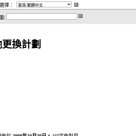
選擇：
圍:
池更換計劃
發佈於
2008年10月30日。
HP宣佈對用