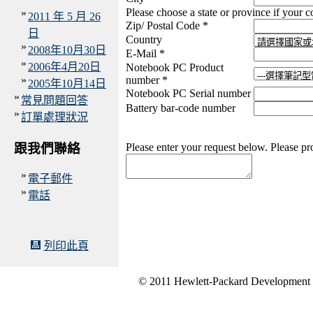
Please choose a state or province if your 
»
2011 年 5 月 26
Zip/ Postal Code *
日
Country
»
2008年10月30日
E-Mail *
»
2006年4月20日
Notebook PC Product
»
number *
2005年10月14日
Notebook PC Serial number
»
常見問題回答
Battery bar-code number
»
訂單處理狀況
跟我們聯絡
Please enter your request below. Please pr
»
電子郵件
»
電話
列印此頁
© 2011 Hewlett-Packard Development