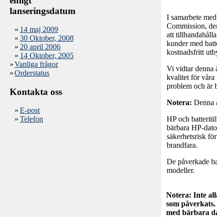
enligt
lanseringsdatum
I samarbete med
Commission, d
»
14 maj 2009
att tillhandahåll
»
30 Oktober, 2008
kunder med batte
»
20 april 2006
kostnadsfritt utby
»
14 Oktober, 2005
»
Vanliga frågor
Vi vidtar denna å
»
Orderstatus
kvalitet för vår
problem och är be
Kontakta oss
Notera:
Denna åt
»
E-post
»
Telefon
HP och batteritil
bärbara HP-dator
säkerhetsrisk fö
brandfara.
De påverkade bat
modeller.
Notera: Inte al
som påverkats. 
med bärbara dat