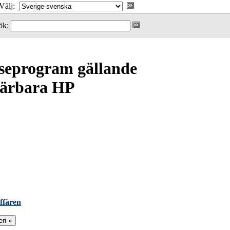
Välj:
ök:
lseprogram gällande
 bärbara HP
ffären