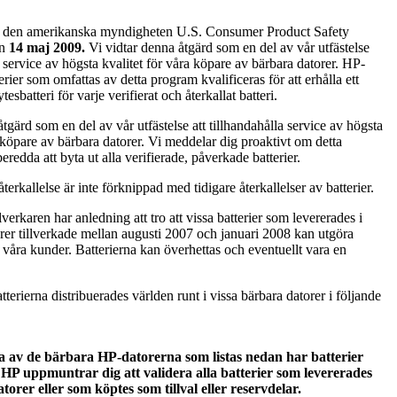
 den amerikanska myndigheten U.S. Consumer Product Safety
en
14 maj 2009.
Vi vidtar denna åtgärd som en del av vår utfästelse
a service av högsta kvalitet för våra köpare av bärbara datorer. HP-
rier som omfattas av detta program kvalificeras för att erhålla ett
tesbatteri för varje verifierat och återkallat batteri.
tgärd som en del av vår utfästelse att tillhandahålla service av högsta
a köpare av bärbara datorer. Vi meddelar dig proaktivt om detta
redda att byta ut alla verifierade, påverkade batterier.
erkallelse är inte förknippad med tidigare återkallelser av batterier.
lverkaren har anledning att tro att vissa batterier som levererades i
er tillverkade mellan augusti 2007 och januari 2008 kan utgöra
r våra kunder. Batterierna kan överhettas och eventuellt vara en
terierna distribuerades världen runt i vissa bärbara datorer i följande
la av de bärbara HP-datorerna som listas nedan har batterier
HP uppmuntrar dig att validera alla batterier som levererades
orer eller som köptes som tillval eller reservdelar.