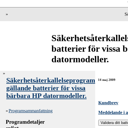
»
S
Säkerhetsåterkalle
batterier för vissa
datormodeller.
»
Säkerhetsåterkallelseprogram
14 maj 2009
gällande batterier för vissa
bärbara HP datormodeller.
Kundbrev
»
Programsammanfattning
Meddelande i a
Programdetaljer