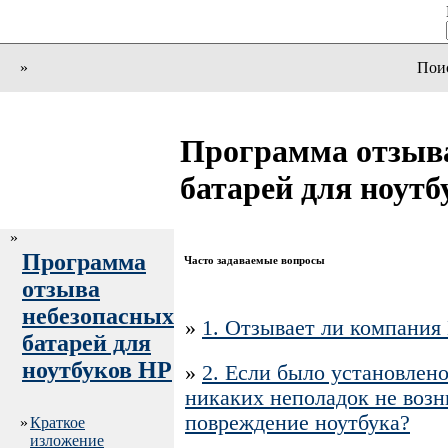
»
Пои
Программа отзыва
батарей для ноут
»
Программа
Часто задаваемые вопросы
отзыва
небезопасных
»
1. Отзывает ли компания
батарей для
ноутбуков HP
»
2. Если было установлено
никаких неполадок не возн
повреждение ноутбука?
»
Краткое
изложение