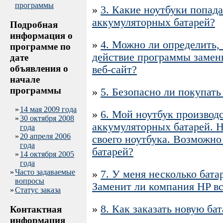
программы
»
3. Какие ноутбуки попад
аккумуляторных батарей?
Подробная
информация о
»
4. Можно ли определить, 
программе по
действие программы замены
дате
объявления о
веб-сайт?
начале
программы
»
5. Безопасно ли покупать
»
14 мая 2009 года
»
6. Мой ноутбук производ
»
30 октября 2008
аккумуляторных батарей. Н
года
»
20 апреля 2006
своего ноутбука. Возможно
года
батарей?
»
14 октября 2005
года
»
Часто задаваемые
»
7. У меня несколько бата
вопросы
Заменит ли компания HP вс
»
Статус заказа
»
8. Как заказать новую ба
Контактная
информация