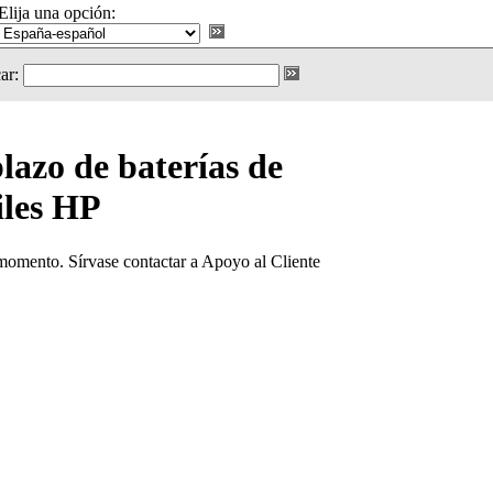
Elija una opción:
ar:
azo de baterías de
iles HP
 momento. Sírvase contactar a Apoyo al Cliente