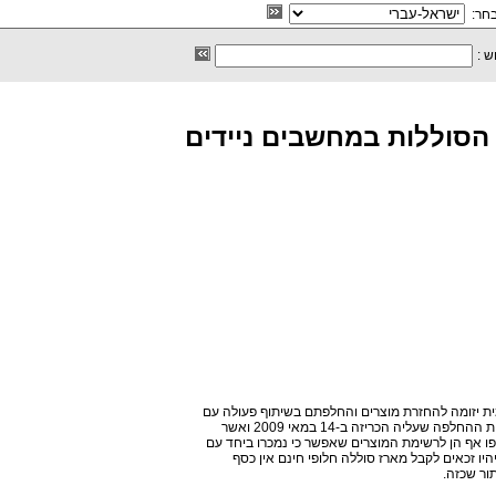
חר:
ש :
הסוללות במחשבים ניידים
חברת HP תוכנית כלל-עולמית יזומה להחזרת מוצרים והחלפתם בשיתוף פעולה עם
רשויות ממשלתיות שונות, והוסיפה מארזי סוללות לתוכנית ההחלפה שעליה הכריזה ב-14 במאי 2009 ואשר
ות דגמי מוצרים נוספו אף הן לרשימת המוצרים שאפשר כי נמכרו ביחד עם
הם חלה תוכנית זו יהיו זכאים לקבל מארז סוללה חלופי חינם אין כסף
ור שכזה.