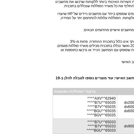
 השירות האיכותי ביותר ללקוחות שרכשו את מחשבינו
 להחליף את כל מארזי הסוללות שנכללים בתוכנית.
חברת HP ויצרני הסוללות סבורים כי מארזי סוללות מסוימים שסופקו ביחד עם מחשבים ניידים של HP שיוצרו
 לסכן את בטיחות הלקוחות. הסוללות עלולות להתחמם יתר על המידה,
 מחשבים אישיים מהדגמים הבאים:
הבדיקה עשויה להראות שמארז הסוללה שברשותך אינו כלול בתוכנית ההחזרה. פחות מ-3%
מהמחשבים הניידים שיוצרו מאוגוסט 2007 עד מאי 2008 ואשר נכללו בתוכנית מכילים מארזי סוללות פגומים.
סוללות שסופקו עם המחשב הנייד או נרכשו כתוספות או
 האישי
מספר המוצר נמצא בתווית השירות שבתחתית המחשב האישי: עוד מוצרים נוספו לטבלה להלן ב-19
ברקודי הסוללות הפגומות
62940^^AXV^^^^
65035^^B7U^^^^
dv200
65035^^B7V^^^^
dv600
65035^^BGU^^^^
dx600
65035^^BGV^^^^
65033^^B7U^^^^
65033^^B7V^^^^
dv900
65033^^BGU^^^^