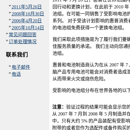
»
2011年5月26日
回行动和更换计划，在此前于 2010 年
»
2008年10月30日
池组。在可能一同销售了受影响电池
»
2006年4月20日
系列。 对于受该计划影响的惠普消费
»
2005年10月14日
的电池组免费获得一个更换电池组。
»
常见问题回答
我们采取此项措施是为了履行我们要确
»
订单处理情况
佳服务质量的承诺。 我们主动向您通
池组。
联系我们
惠普和电池制造商认为在从 2007 年 7 
»
电子邮件
脑产品专用电池可能会对消费者造成潜
»
电话
从而带来火灾或烧伤危险。
受影响的电池组分布在世界各地的以下
注意：
验证过程的结果可能会显示您的
从 2007 年 7 月到 2008 年 5
中，只有大约 5% 的产品装配有受影
附带的或者您作为选配件或备件购买