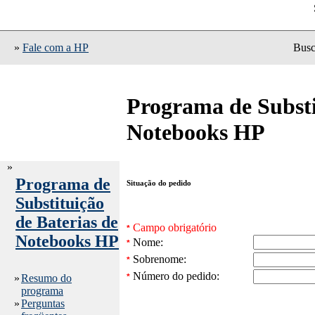
»
Fale com a HP
Busc
Programa de Substi
Notebooks HP
»
Programa de
Situação do pedido
Substituição
de Baterias de
Campo obrigatório
*
Notebooks HP
Nome:
*
Sobrenome:
*
Número do pedido:
»
Resumo do
*
programa
»
Perguntas