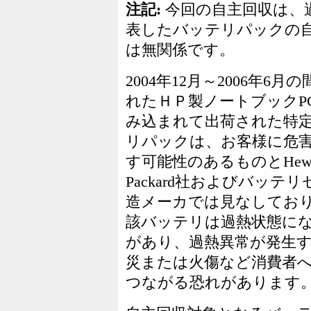
注記:
今回の自主回収は、
表したバッテリパックの
は無関係です。
2004年12月～2006年6月
れたＨＰ製ノートブックP
み込まれて出荷された特
リパックは、お客様に危
す可能性のあるものとHewle
Packard社およびバッテ
造メーカでは見なしてお
該バッテリは過熱状態に
があり、過熱異常が発生
災または火傷など消費者
つながる恐れがあります