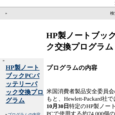
»
検
HP製ノートブッ
ク交換プログラム
»
HP製ノート
プログラムの内容
ブックPCバ
ッテリーパ
米国消費者製品安全委員会
ック交換プロ
もと、Hewlett-Packard社
グラム
10月30日
特定のHP製ノー
PCで使用する約74,000
»
プログラムの内容