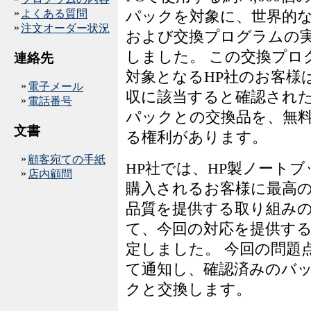
»
よくある質問
パックを対象に、世界的
»
注文オーダー状況
および交換プログラムの
しました。 この交換プロ
連絡先
対象となるHP社のお客様
»
電子メール
収に該当すると確認され
»
電話番号
パックとの交換品を、無
文書
る権利があります。
»
顧客宛ての手紙
HP社では、HP製ノートブ
»
店内顧問
購入されるお客様に最高
品質を提供する取り組み
て、今回の対応を提供す
定しました。 今回の問題
て通知し、確認済みのバ
クと交換します。