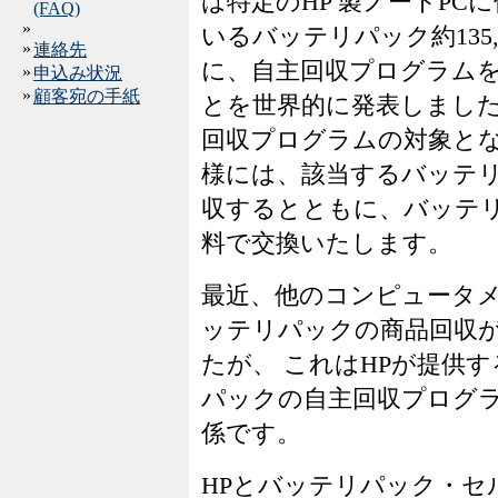
は特定のHP 製ノートPC
(FAQ)
»
いるバッテリパック約135,
»
連絡先
に、自主回収プログラム
»
申込み状況
»
顧客宛の手紙
とを世界的に発表しました
回収プログラムの対象とな
様には、該当するバッテ
収するとともに、バッテ
料で交換いたします。
最近、他のコンピュータ
ッテリパックの商品回収
たが、 これはHPが提供
パックの自主回収プログ
係です。
HPとバッテリパック・セ