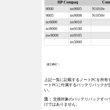
HP Compaq
Com
9000
nx9005
N1010v
9005
nx9008
N1050v
nc6000
nx9010
n
c8000
nx9100
nw8000
nx9105
nx5000
はじめに：
上記一覧に記載するノートPCを所有
ートPCに付属するバッテリパックが
い。
注：
交換対象のバッテリパックすべ
けではありません。