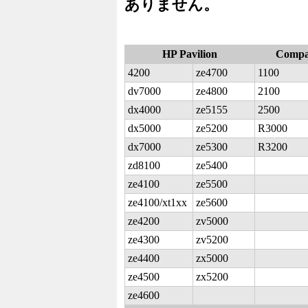
ありません。
HP Pavilion
Compa
4200
ze4700
1100
dv7000
ze4800
2100
dx4000
ze5155
2500
dx5000
ze5200
R3000
dx7000
ze5300
R3200
zd8100
ze5400
ze4100
ze5500
ze4100/xt1xx
ze5600
ze4200
zv5000
ze4300
zv5200
ze4400
zx5000
ze4500
zx5200
ze4600