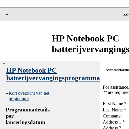
»
Zo
HP Notebook PC
batterijvervangin
»
HP Notebook PC
Assistentieformu
batterijvervangingsprogramma
For assistance
'*' are require
»
Kort overzicht van het
programma
First Name *
Programmadetails
Last Name *
per
Company
lanceringsdatum
Address 1 *
Address 2