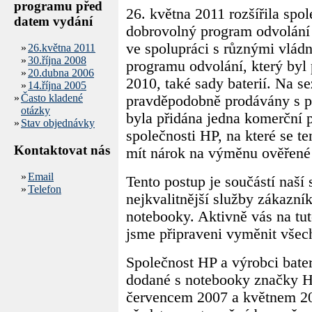
programu před
26. května 2011 rozšířila spo
datem vydání
dobrovolný program odvolání
ve spolupráci s různými vládn
»
26.května 2011
»
30.října 2008
programu odvolání, který by
»
20.dubna 2006
2010, také sady baterií. Na s
»
14.října 2005
»
Často kladené
pravděpodobně prodávány s p
otázky
byla přidána jedna komerční 
»
Stav objednávky
společnosti HP, na které se t
Kontaktovat nás
mít nárok na výměnu ověřené 
»
Email
Tento postup je součástí naší
»
Telefon
nejkvalitnější služby zákazník
notebooky. Aktivně vás na tut
jsme připraveni vyměnit všech
Společnost HP a výrobci bateri
dodané s notebooky značky 
červencem 2007 a květnem 2