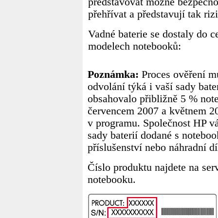
představovat možné bezpečnos
přehřívat a představují tak ri
Vadné baterie se dostaly do c
modelech notebooků:
Poznámka:
Proces ověření mů
odvolání týká i vaší sady bate
obsahovalo přibližně 5 % no
červencem 2007 a květnem 200
v programu. Společnost HP v
sady baterií dodané s notebo
příslušenství nebo náhradní dí
Číslo produktu najdete na serv
notebooku.