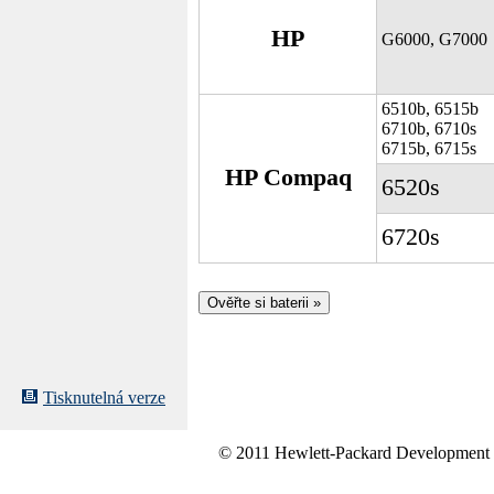
HP
G6000, G7000
6510b, 6515b
6710b, 6710s
6715b, 6715s
HP Compaq
6520s
6720s
Tisknutelná verze
© 2011 Hewlett-Packard Development