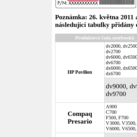
Poznámka: 26. května 2011 a
následující tabulky přidány 
Produktová řada notebooků
dv2000, dv2500
dv2700
dv6000, dv6500
dv6700
dx6000, dx6500
HP Pavilion
dx6700
dv9000, dv
dv9700
A900
C700
Compaq
F500, F700
Presario
V3000, V3500,
V6000, V6500,