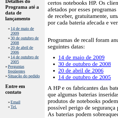
Detalhes do
certos notebooks HP. Os clie
Programa até a
afetados por esses programas t
data de
de receber, gratuitamente, um
lançamento
por cada bateria afecada e ver
»
14 de maio de
2009
»
30 de outubro de
Programas de recall foram an
2008
seguintes datas:
»
20 de abril de
2006
14 de maio de 2009
»
14 de outubro de
2005
30 de outubro de 2008
»
Perguntas
20 de abril de 2006
freqüentes
»
Situação do pedido
14 de outubro de 2005
Entre em
A HP e os fabricantes das bat
contato
que algumas baterias inserid
produtos de notebooks podem 
»
Email
»
Tel.
possível perigo de segurança p
As baterias podem sobreaquec