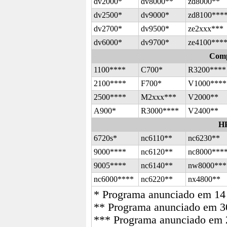
dv2000*
dv8000**
zd8000**
dv2500*
dv9000*
zd8100***
dv2700*
dv9500*
ze2xxx***
dv6000*
dv9700*
ze4100***
Comp
1100****
C700*
R3200****
2100****
F700*
V1000****
2500****
M2xxx***
V2000**
A900*
R3000****
V2400**
H
6720s*
nc6110**
nc6230**
9000****
nc6120**
nc8000***
9005****
nc6140**
nw8000***
nc6000****
nc6220**
nx4800**
* Programa anunciado em 14
** Programa anunciado em 3
*** Programa anunciado em 2