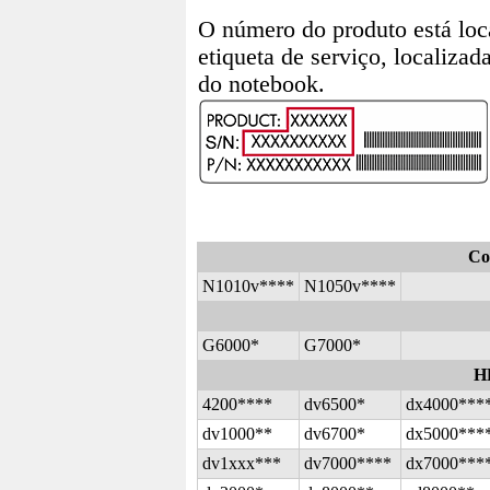
O número do produto está loc
etiqueta de serviço, localizada
do notebook.
Co
N1010v****
N1050v****
G6000*
G7000*
HP
4200****
dv6500*
dx4000***
dv1000**
dv6700*
dx5000***
dv1xxx***
dv7000****
dx7000***