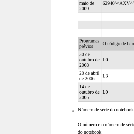
maio de
62940^^AXV^
2009
Programas
O código de barr
prévios
30 de
outubro de
L0
2008
20 de abril
L3
de 2006
14 de
outubro de
L0
2005
Número de série do notebook
O número e o número de série 
do notebook.