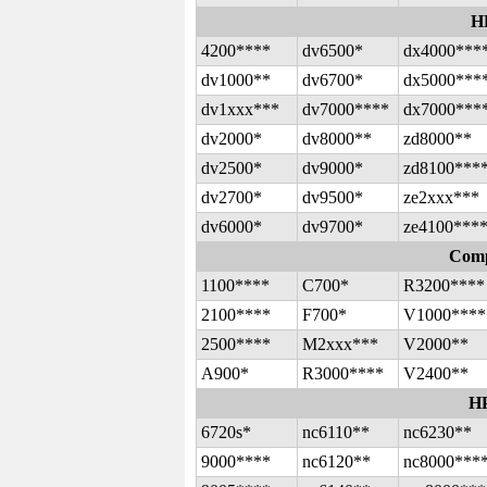
HP
4200****
dv6500*
dx4000***
dv1000**
dv6700*
dx5000***
dv1xxx***
dv7000****
dx7000***
dv2000*
dv8000**
zd8000**
dv2500*
dv9000*
zd8100***
dv2700*
dv9500*
ze2xxx***
dv6000*
dv9700*
ze4100***
Comp
1100****
C700*
R3200****
2100****
F700*
V1000****
2500****
M2xxx***
V2000**
A900*
R3000****
V2400**
H
6720s*
nc6110**
nc6230**
9000****
nc6120**
nc8000***