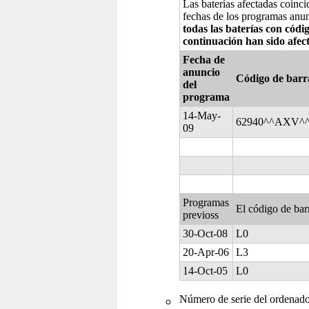
Las baterías afectadas coinci
fechas de los programas anun
todas las baterías con cód
continuación han sido afec
Fecha de
anuncio
Código de barra
del
programa
14-May-
62940^^AXV^
09
Programas
El código de bar
previoss
30-Oct-08
L0
20-Apr-06
L3
14-Oct-05
L0
Número de serie del ordenador