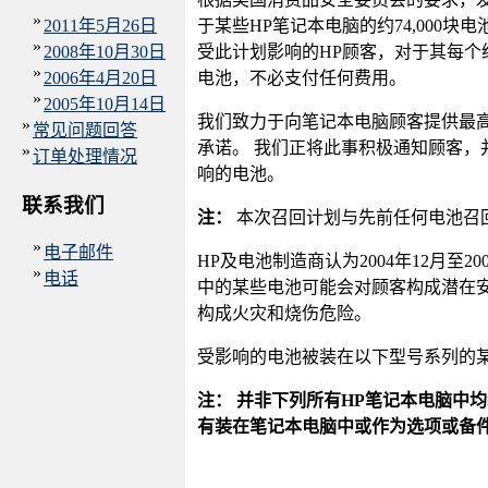
»
2011年5月26日
于某些HP笔记本电脑的约74,000
»
2008年10月30日
受此计划影响的HP顾客，对于其每个
»
2006年4月20日
电池，不必支付任何费用。
»
2005年10月14日
我们致力于向笔记本电脑顾客提供最
»
常见问题回答
承诺。 我们正将此事积极通知顾客，
»
订单处理情况
响的电池。
联系我们
注：
本次召回计划与先前任何电池召
»
电子邮件
HP及电池制造商认为2004年12月至2
»
电话
中的某些电池可能会对顾客构成潜在安
构成火灾和烧伤危险。
受影响的电池被装在以下型号系列的
注： 并非下列所有HP笔记本电脑中均
有装在笔记本电脑中或作为选项或备