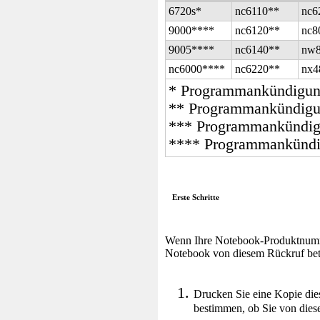
6720s*
nc6110**
nc6
9000****
nc6120**
nc8
9005****
nc6140**
nw8
nc6000****
nc6220**
nx4
* Programmankündigun
** Programmankündigu
*** Programmankündig
**** Programmankündi
Erste Schritte
Wenn Ihre Notebook-Produktnummer
Notebook von diesem Rückruf betr
Drucken Sie eine Kopie die
bestimmen, ob Sie von dies