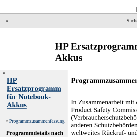
»
Such
HP Ersatzprogramm
Akkus
»
HP
Programmzusammen
Ersatzprogramm
für Notebook-
In Zusammenarbeit mit
Akkus
Product Safety Commis
(Verbraucherschutzbehö
»
Programmzusammenfassung
anderen Schutzbehörden
weltweites Rückruf- un
Programmdetails nach