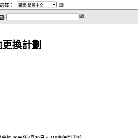
選擇：
圍:
池更換計劃
發佈於
2006年4月20日。
HP宣佈對用於