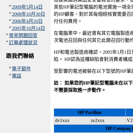
»
2009年5月14日
某些HP筆記型電腦的電池實施一項全
»
2008年10月30日
的HP顧客，對於其每個經核實需要召
»
2006年4月20日
付任何費用。
»
2005年10月14日
在電腦業中，最近曾有其它電腦製造商
»
常見問題回答
次電池召回與任何其它此類召回行動
»
訂單處理狀況
HP和電池製造商確認，2005年1月1日
跟我們聯絡
陷。 HP認為這種缺陷會對消費者構
»
電子郵件
受影響的電池被裝在以下型號的HP筆
»
電話
註： 如果您的HP筆記型電腦未在以
不需要採取進一步動作。
HP Pavilion
dv1xxx
ze2xxx
V2
HP Compaq 