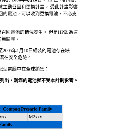
球主動召回和更換計畫。 受此計畫影響
回的電池，可以收到更換電池，不必支
召回電池的情況發生。 但是HP認為這
均無關聯。
至2005年1月10日組裝的電池存在缺
成潛在安全危險。
記型電腦中在全球銷售：
下列出，則您的電池就不受本計劃影響。
Compaq Presario Family
xxx
M2xxx
Family